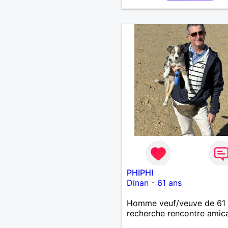
recherche quelqu'un de s
et sincère, une bonne com
et de la bonne humeur me
ravirait.. alors si l'envie d
découvrir vous en dit, je 
dis à bientôt.
PHIPHI
Dinan
-
61 ans
Homme veuf/veuve de 61 
recherche rencontre amic