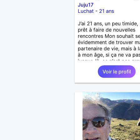
Juju17
Luchat
-
21 ans
J’ai 21 ans, un peu timide,
prêt à faire de nouvelles
rencontres Mon souhait se
évidemment de trouver m
partenaire de vie, mais à l
à mon âge, si ça ne va pa
jusque-là, ce n’est pas gr
Voir le profil