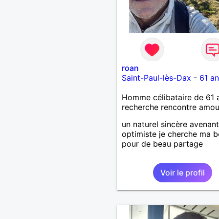
roan
Saint-Paul-lès-Dax
-
61 an
Homme célibataire de 61 
recherche rencontre amo
un naturel sincère avenant
optimiste je cherche ma b
pour de beau partage
Voir le profil