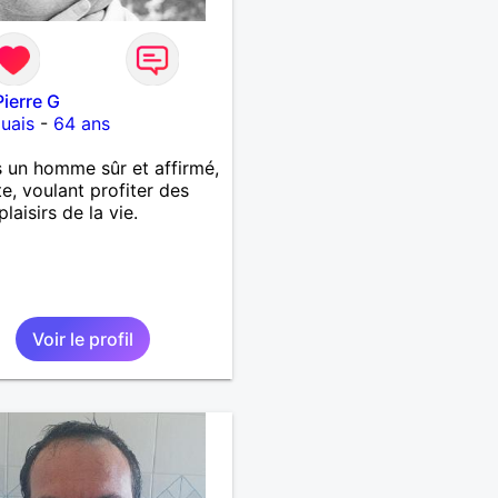
ierre G
uais
-
64 ans
s un homme sûr et affirmé,
e, voulant profiter des
plaisirs de la vie.
Voir le profil