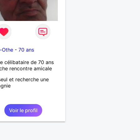
n-Othe
-
70 ans
célibataire de 70 ans
che rencontre amicale
 seul et recherche une
gnie
Voir le profil