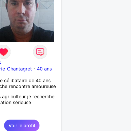
6
rie-Chantagret
-
40 ans
célibataire de 40 ans
che rencontre amoureuse
s agriculteur je recherche
lation sérieuse
Voir le profil