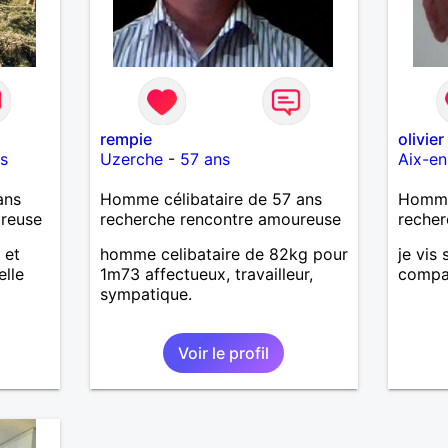
rempie
olivier
s
Uzerche
-
57 ans
Aix-e
ans
Homme célibataire de 57 ans
Homme 
ureuse
recherche rencontre amoureuse
recher
 et
homme celibataire de 82kg pour
je vis
elle
1m73 affectueux, travailleur,
compa
sympatique.
Voir le profil