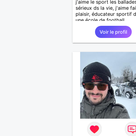
j'aime le sport les ballades!
sérieux ds la vie, j'aime fa
plaisir, éducateur sportif 
une école de football .
Voir le profil