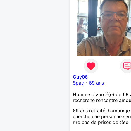
Guy06
Spay
-
69 ans
Homme divorcé(e) de 69 
recherche rencontre amo
69 ans retraité, humour je
cherche une personne séri
rire pas de prises de tête