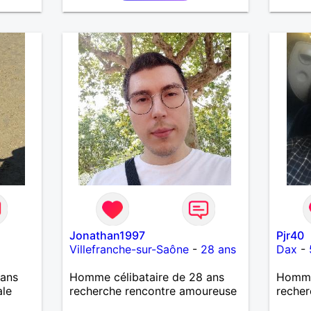
imple
plicité
e me
vous
Jonathan1997
Pjr40
Villefranche-sur-Saône
-
28 ans
Dax
-
ans
Homme célibataire de 28 ans
Homme 
ale
recherche rencontre amoureuse
recher