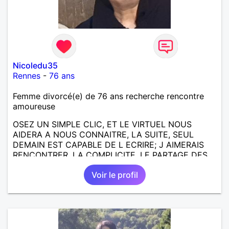
Nicoledu35
Rennes
-
76 ans
Femme divorcé(e) de 76 ans recherche rencontre
amoureuse
OSEZ UN SIMPLE CLIC, ET LE VIRTUEL NOUS
AIDERA A NOUS CONNAITRE, LA SUITE, SEUL
DEMAIN EST CAPABLE DE L ECRIRE; J AIMERAIS
RENCONTRER, LA COMPLICITE, LE PARTAGE DES
BELLES CHOSES DE LA VIE : BALADES, VOYAGES
Voir le profil
EN FRANCE OU AILLEURS. ETRE A L ECOUTE DE L
AUTRE, ET LA VIE SERA PLUS BELLE
ENCORE.....................