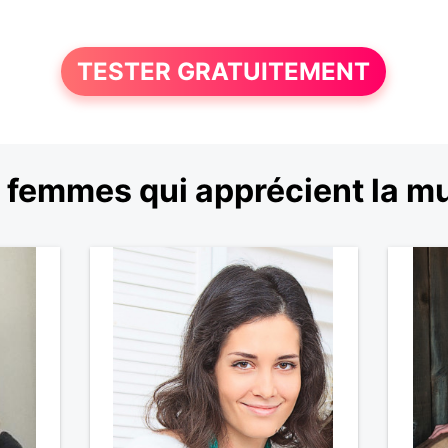
TESTER GRATUITEMENT
 femmes qui apprécient la m