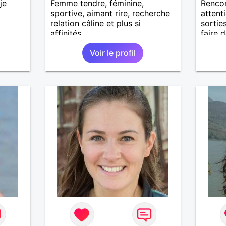
je
Femme tendre, féminine,
Renco
sportive, aimant rire, recherche
attent
relation câline et plus si
sortie
affinités.
faire 
fait u
Voir le profil
shopin