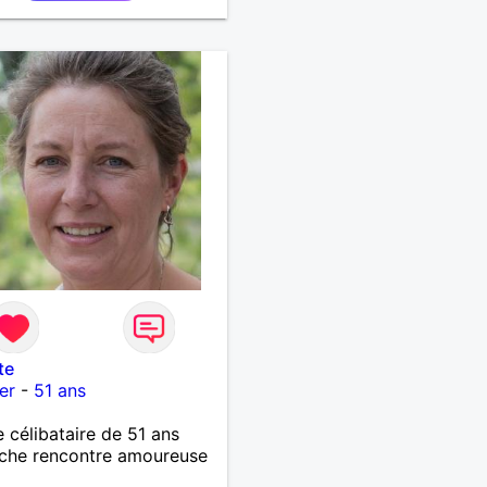
ments de liberté et
oquement!
te
er
-
51 ans
célibataire de 51 ans
che rencontre amoureuse