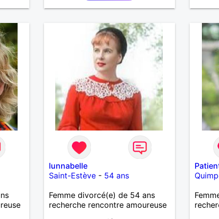
des mo
récipr
lunnabelle
Patien
Saint-Estève
-
54 ans
Quimp
ans
Femme divorcé(e) de 54 ans
Femme 
ureuse
recherche rencontre amoureuse
recher