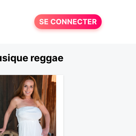
SE CONNECTER
usique reggae