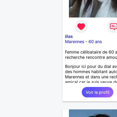
lilas
Marennes
-
60 ans
Femme célibataire de 60 
recherche rencontre amo
Bonjour ici pour du dial a
des hommes habitant aut
Marennes et dans une rec
amical car je suis veuve d
an. Je ne répondrai pas a
Voir le profil
autres, bonne chance à to