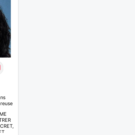
ans
ureuse
 ME
TRER
CRET,
ET