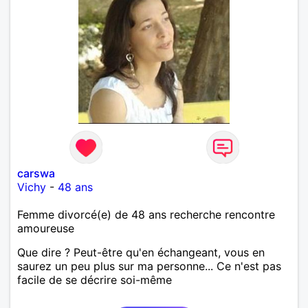
carswa
Vichy
-
48 ans
Femme divorcé(e) de 48 ans recherche rencontre
amoureuse
Que dire ? Peut-être qu'en échangeant, vous en
saurez un peu plus sur ma personne... Ce n'est pas
facile de se décrire soi-même