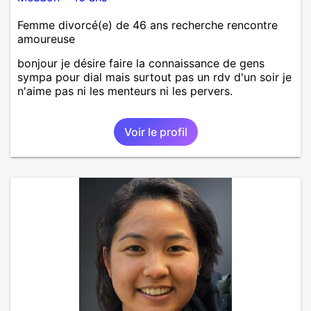
Femme divorcé(e) de 46 ans recherche rencontre
amoureuse
bonjour je désire faire la connaissance de gens
sympa pour dial mais surtout pas un rdv d'un soir je
n'aime pas ni les menteurs ni les pervers.
Voir le profil