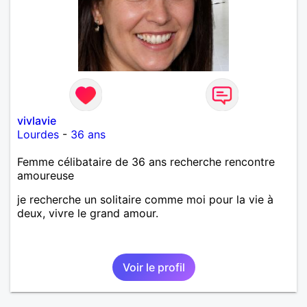
vivlavie
Lourdes
-
36 ans
Femme célibataire de 36 ans recherche rencontre
amoureuse
je recherche un solitaire comme moi pour la vie à
deux, vivre le grand amour.
Voir le profil