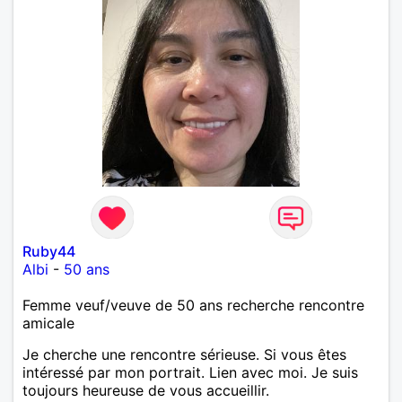
Ruby44
Albi
-
50 ans
Femme veuf/veuve de 50 ans recherche rencontre
amicale
Je cherche une rencontre sérieuse. Si vous êtes
intéressé par mon portrait. Lien avec moi. Je suis
toujours heureuse de vous accueillir.