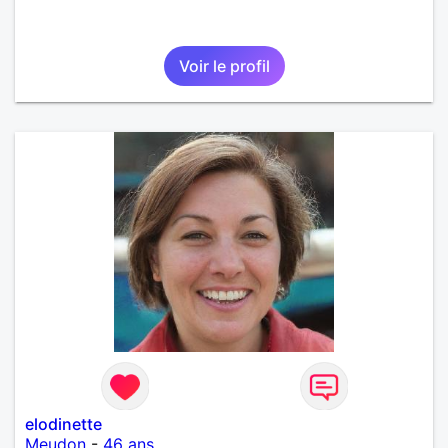
Voir le profil
elodinette
Meudon
-
46 ans