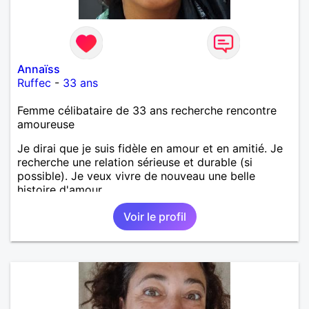
Annaïss
Ruffec
-
33 ans
Femme célibataire de 33 ans recherche rencontre
amoureuse
Je dirai que je suis fidèle en amour et en amitié. Je
recherche une relation sérieuse et durable (si
possible). Je veux vivre de nouveau une belle
histoire d'amour.
Voir le profil