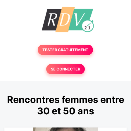
TESTER GRATUITEMENT
SE CONNECTER
Rencontres femmes entre
30 et 50 ans