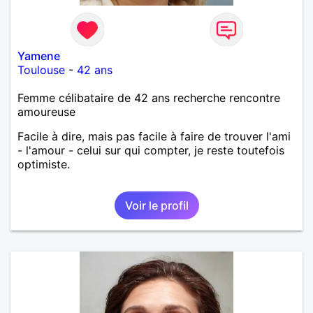
Yamene
Toulouse
-
42 ans
Femme célibataire de 42 ans recherche rencontre
amoureuse
Facile à dire, mais pas facile à faire de trouver l'ami
- l'amour - celui sur qui compter, je reste toutefois
optimiste.
Voir le profil