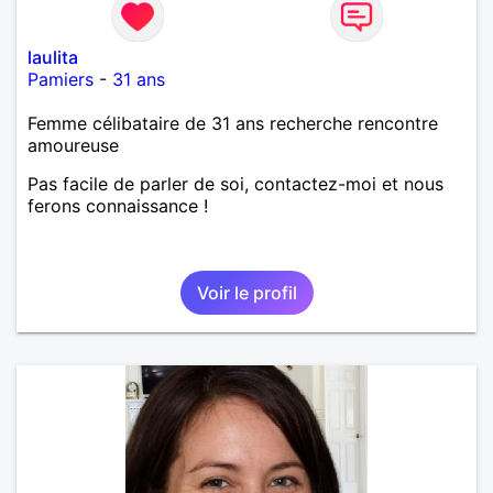
laulita
Pamiers
-
31 ans
Femme célibataire de 31 ans recherche rencontre
amoureuse
Pas facile de parler de soi, contactez-moi et nous
ferons connaissance !
Voir le profil