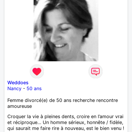
Weddoes
Nancy
-
50 ans
Femme divorcé(e) de 50 ans recherche rencontre
amoureuse
Croquer la vie à pleines dents, croire en l’amour vrai
et réciproque… Un homme sérieux, honnête / fidèle,
qui saurait me faire rire à nouveau, est le bien venu !