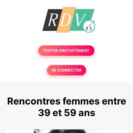
TESTER GRATUITEMENT
SE CONNECTER
Rencontres femmes entre
39 et 59 ans