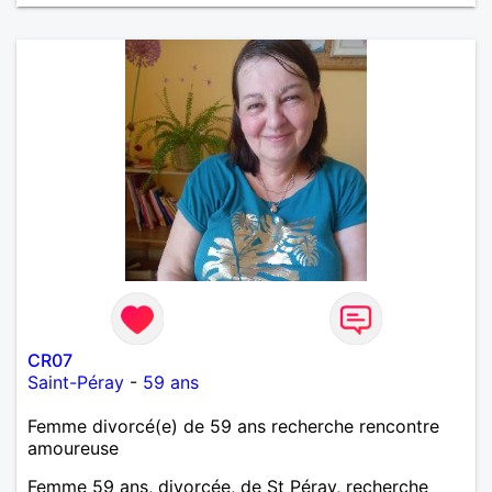
CR07
Saint-Péray
-
59 ans
Femme divorcé(e) de 59 ans recherche rencontre
amoureuse
Femme 59 ans, divorcée, de St Péray, recherche