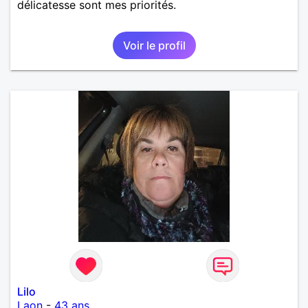
délicatesse sont mes priorités.
Voir le profil
Lilo
Laon
-
43 ans