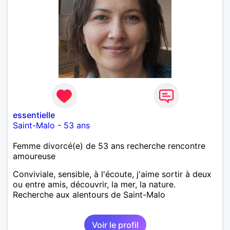
essentielle
Saint-Malo
-
53 ans
Femme divorcé(e) de 53 ans recherche rencontre
amoureuse
Conviviale, sensible, à l'écoute, j'aime sortir à deux
ou entre amis, découvrir, la mer, la nature.
Recherche aux alentours de Saint-Malo
Voir le profil