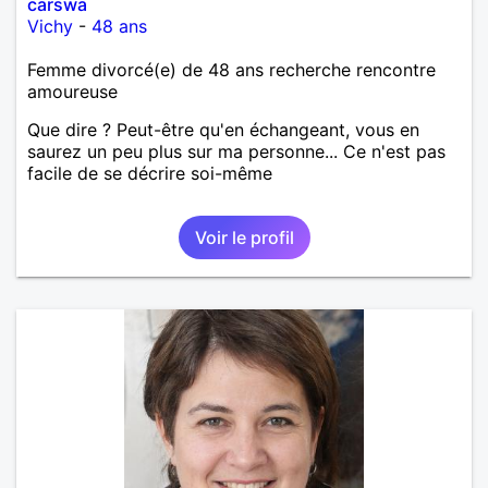
carswa
Vichy
-
48 ans
Femme divorcé(e) de 48 ans recherche rencontre
amoureuse
Que dire ? Peut-être qu'en échangeant, vous en
saurez un peu plus sur ma personne... Ce n'est pas
facile de se décrire soi-même
Voir le profil