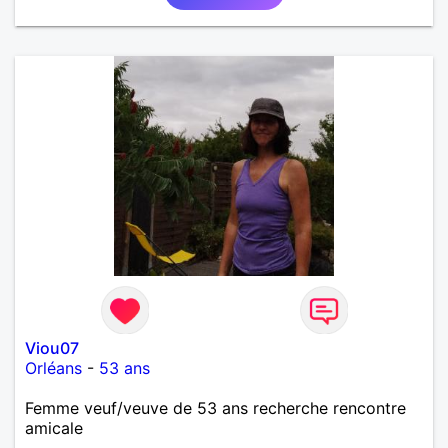
Viou07
Orléans
-
53 ans
Femme veuf/veuve de 53 ans recherche rencontre
amicale