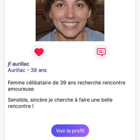
jf aurillac
Aurillac
-
39 ans
Femme célibataire de 39 ans recherche rencontre
amoureuse
Sensible, sincère je cherche à faire une belle
rencontre !
Voir le profil