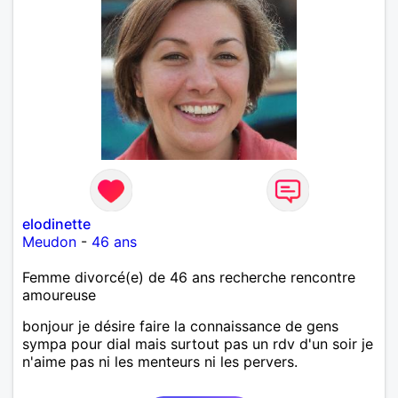
elodinette
Meudon
-
46 ans
Femme divorcé(e) de 46 ans recherche rencontre
amoureuse
bonjour je désire faire la connaissance de gens
sympa pour dial mais surtout pas un rdv d'un soir je
n'aime pas ni les menteurs ni les pervers.