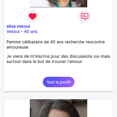
elisa vesoul
Vesoul
-
40 ans
Femme célibataire de 40 ans recherche rencontre
amoureuse
Je viens de m'inscrire pour des discussions oui mais
surtout dans le but de trouver l'amour.
Voir le profil