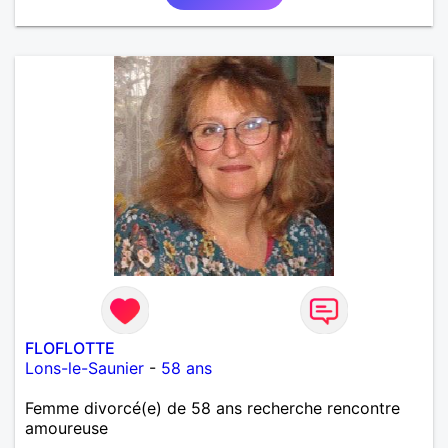
FLOFLOTTE
Lons-le-Saunier
-
58 ans
Femme divorcé(e) de 58 ans recherche rencontre
amoureuse