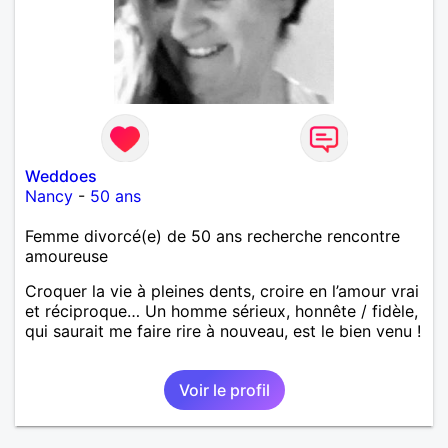
Weddoes
Nancy
-
50 ans
Femme divorcé(e) de 50 ans recherche rencontre
amoureuse
Croquer la vie à pleines dents, croire en l’amour vrai
et réciproque… Un homme sérieux, honnête / fidèle,
qui saurait me faire rire à nouveau, est le bien venu !
Voir le profil