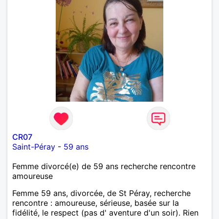
CR07
Saint-Péray
-
59 ans
Femme divorcé(e) de 59 ans recherche rencontre
amoureuse
Femme 59 ans, divorcée, de St Péray, recherche
rencontre : amoureuse, sérieuse, basée sur la
fidélité, le respect (pas d' aventure d'un soir). Rien