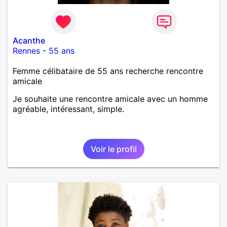
Acanthe
Rennes
-
55 ans
Femme célibataire de 55 ans recherche rencontre
amicale
Je souhaite une rencontre amicale avec un homme
agréable, intéressant, simple.
Voir le profil