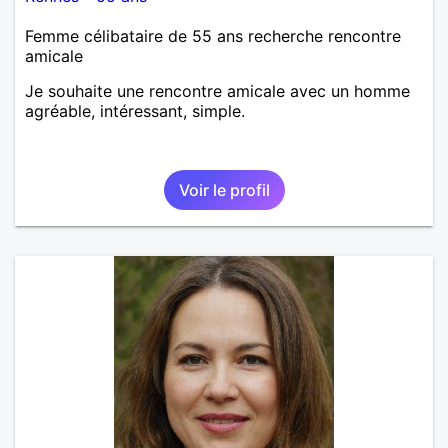
Femme célibataire de 55 ans recherche rencontre
amicale
Je souhaite une rencontre amicale avec un homme
agréable, intéressant, simple.
Voir le profil