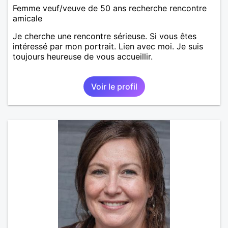
Femme veuf/veuve de 50 ans recherche rencontre
amicale
Je cherche une rencontre sérieuse. Si vous êtes
intéressé par mon portrait. Lien avec moi. Je suis
toujours heureuse de vous accueillir.
Voir le profil