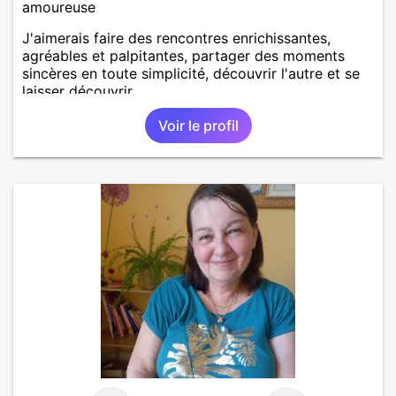
amoureuse
J'aimerais faire des rencontres enrichissantes,
agréables et palpitantes, partager des moments
sincères en toute simplicité, découvrir l'autre et se
laisser découvrir.
Voir le profil