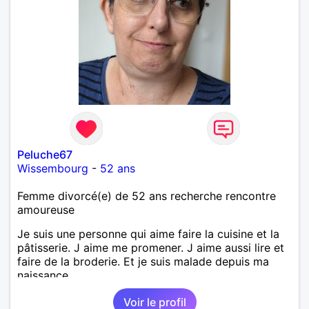
Peluche67
Wissembourg
-
52 ans
Femme divorcé(e) de 52 ans recherche rencontre
amoureuse
Je suis une personne qui aime faire la cuisine et la
pâtisserie. J aime me promener. J aime aussi lire et
faire de la broderie. Et je suis malade depuis ma
naissance.
Voir le profil