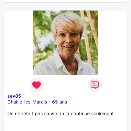
sev85
Chaillé-les-Marais
-
65 ans
On ne refait pas sa vie on la continue seulement.