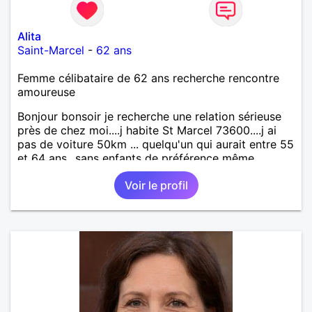
Alita
Saint-Marcel
-
62 ans
Femme célibataire de 62 ans recherche rencontre
amoureuse
Bonjour bonsoir je recherche une relation sérieuse
près de chez moi....j habite St Marcel 73600....j ai
pas de voiture 50km ... quelqu'un qui aurait entre 55
et 64 ans...sans enfants de préférence même
adultes et qui n aurait garder aucun contact avec
Voir le profil
une où plusieurs ex...si vous correspondez à ma
recherche ecrivez moi je vous répondrai...