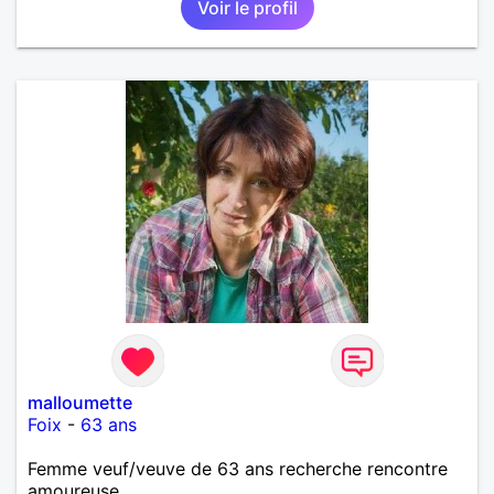
Voir le profil
malloumette
Foix
-
63 ans
Femme veuf/veuve de 63 ans recherche rencontre
amoureuse