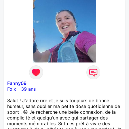
Fanny09
Foix
-
39 ans
Salut ! J'adore rire et je suis toujours de bonne
humeur, sans oublier ma petite dose quotidienne de
sport ! 😜 Je recherche une belle connexion, de la
complicité et quelqu'un avec qui partager des
moments mémorables. Si tu es prêt à vivre des