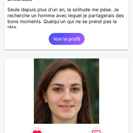
Seule depuis plus d'un an, la solitude me pèse. Je
recherche un homme avec lequel je partagerais des
bons moments. Quelqu'un qui ne se prend pas la
tête.
Voir le profil