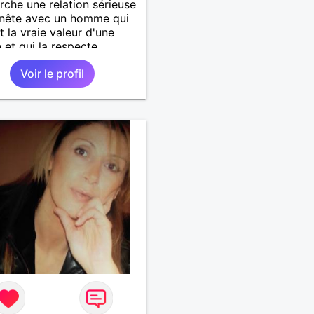
rche une relation sérieuse
nnête avec un homme qui
t la vraie valeur d'une
et qui la respecte.
Voir le profil