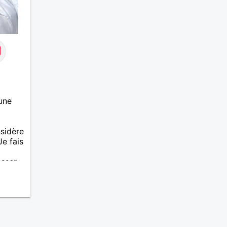
une
sidère
e fais
asser
'ai
e
 mais
er de