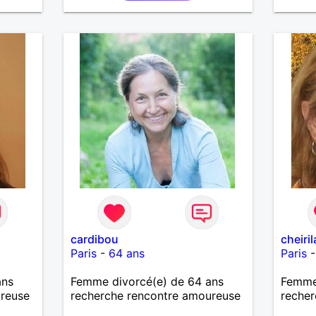
cardibou
cheiri
Paris
-
64 ans
Paris
ans
Femme divorcé(e) de 64 ans
Femme
ureuse
recherche rencontre amoureuse
recher