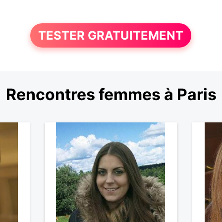
TESTER GRATUITEMENT
Rencontres femmes à Paris