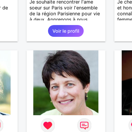
Je souhaite rencontrer l'ame
Je che
r de
soeur sur Paris voir l'ensemble
et ho
de la région Parisienne pour vie
connaî
à deux. Apprenons à nous
femme 
connaître pour mieux nous
Voir le profil
apprécier !