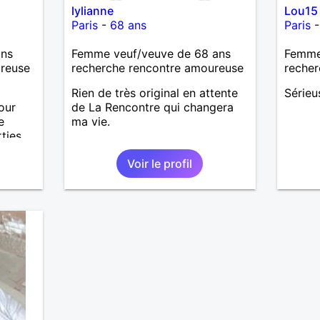
lylianne
Lou15
Paris
-
68 ans
Paris
ans
Femme veuf/veuve de 68 ans
Femme 
ureuse
recherche rencontre amoureuse
recher
Rien de très original en attente
Sérieu
our
de La Rencontre qui changera
e
ma vie.
rties
Voir le profil
uis
ée et