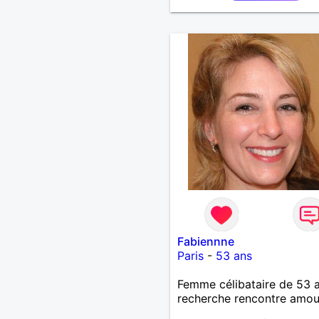
Fabiennne
Paris
-
53 ans
Femme célibataire de 53 
recherche rencontre amo