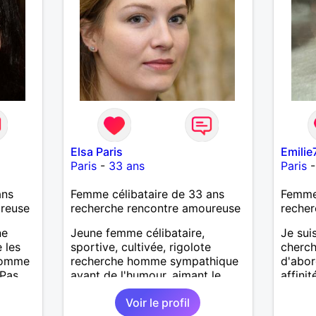
Elsa Paris
Emilie
Paris
-
33 ans
Paris
ans
Femme célibataire de 33 ans
Femme 
ureuse
recherche rencontre amoureuse
recher
ne
Jeune femme célibataire,
Je sui
 les
sportive, cultivée, rigolote
cherch
 comme
recherche homme sympathique
d'abor
 Pas
ayant de l'humour, aimant le
affinit
dialogue, pour partager de bons
Voir le profil
moments.