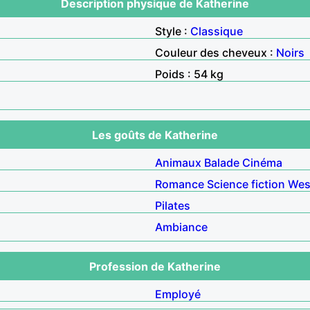
Description physique de Katherine
Style :
Classique
Couleur des cheveux :
Noirs
Poids : 54 kg
Les goûts de Katherine
Animaux
Balade
Cinéma
Romance
Science fiction
Wes
Pilates
Ambiance
Profession de Katherine
Employé