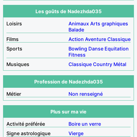
Les goûts de Nadezhda035
Loisirs
Animaux
Arts graphiques
Balade
Films
Action
Aventure
Classique
Sports
Bowling
Danse
Equitation
Fitness
Musiques
Classique
Country
Métal
Profession de Nadezhda035
Métier
Non renseigné
Plus sur ma vie
Activité préférée
Boire un verre
Signe astrologique
Vierge