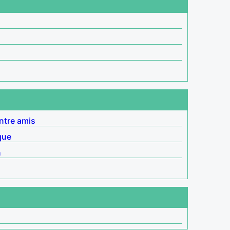
ntre amis
que
n