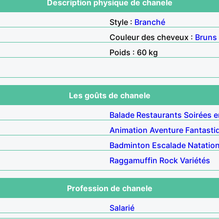
Description physique de chanele
Style :
Branché
Couleur des cheveux :
Bruns
Poids : 60 kg
Les goûts de chanele
Balade
Restaurants
Soirées e
Animation
Aventure
Fantasti
Badminton
Escalade
Natatio
Raggamuffin
Rock
Variétés
Profession de chanele
Salarié