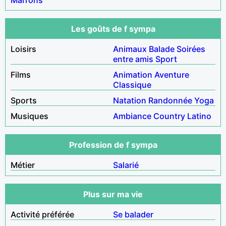
Les goûts de f sympa
Loisirs
Animaux
Balade
Soirées
entre amis
Sport
Films
Animation
Aventure
Classique
Sports
Natation
Randonnée
Yoga
Musiques
Ambiance
Country
Latino
Profession de f sympa
Métier
Salarié
Plus sur ma vie
Activité préférée
Se balader