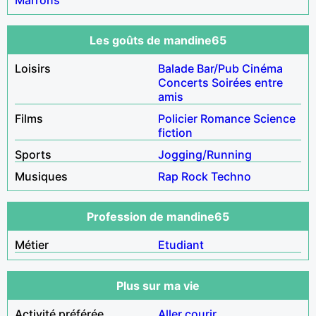
Les goûts de mandine65
Loisirs
Balade
Bar/Pub
Cinéma
Concerts
Soirées entre
amis
Films
Policier
Romance
Science
fiction
Sports
Jogging/Running
Musiques
Rap
Rock
Techno
Profession de mandine65
Métier
Etudiant
Plus sur ma vie
Activité préférée
Aller courir