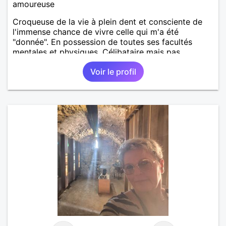
amoureuse
Croqueuse de la vie à plein dent et consciente de
l'immense chance de vivre celle qui m'a été
"donnée". En possession de toutes ses facultés
mentales et physiques. Célibataire mais pas
solitaire, je mène une vie bien remplie. Je ne suis
Voir le profil
pas sur ce site par dépit, ni en tant que
représentatrice de la Femme Divorcée Mal dans sa
peau. A bientôt.