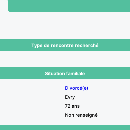
Type de rencontre recherché
Situation familiale
Divorcé(e)
Evry
72 ans
Non renseigné