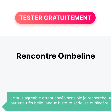
TESTER GRATUITEMENT
Rencontre Ombeline
Je suis agréable attentionnée sensible je recherche 
our une très belle longue histoire sérieuse et sincère