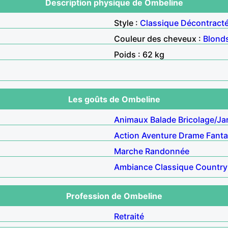
Description physique de Ombeline
Style :
Classique
Décontract
Couleur des cheveux :
Blond
Poids : 62 kg
Les goûts de Ombeline
Animaux
Balade
Bricolage/Ja
Action
Aventure
Drame
Fanta
Marche
Randonnée
Ambiance
Classique
Country
Profession de Ombeline
Retraité