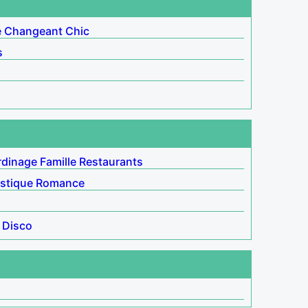
é
Changeant
Chic
s
rdinage
Famille
Restaurants
stique
Romance
Disco