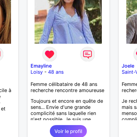
Emayline
Joele
Loisy
-
48 ans
Saint-
Femme célibataire de 48 ans
Femme
cile à
recherche rencontre amoureuse
recher
e
Toujours et encore en quête de
Je rec
e
sens... Envie d'une grande
mais s
 et
complicité sans laquelle rien
menson
n'est possible. Je suis une
compli
femme pas difficile et je sais
nature
Voir le profil
m'engager à fond dans ce que