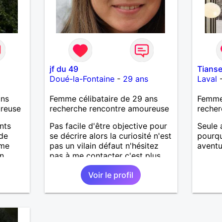
jf du 49
Tians
Doué-la-Fontaine
-
29 ans
Laval
ans
Femme célibataire de 29 ans
Femme 
ureuse
recherche rencontre amoureuse
recher
nts
Pas facile d'être objective pour
Seule 
ude
se décrire alors la curiosité n'est
pourqu
 me
pas un vilain défaut n'hésitez
aventu
un
pas à me contacter c'est plus
sympa pour faire connaissance.
Voir le profil