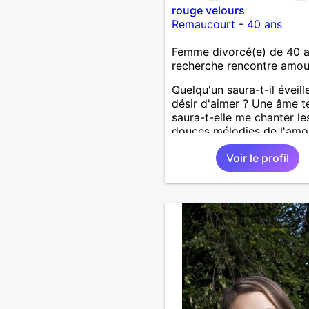
rouge velours
Remaucourt
-
40 ans
Femme divorcé(e) de 40 
recherche rencontre amo
Quelqu'un saura-t-il éveill
désir d'aimer ? Une âme t
saura-t-elle me chanter le
douces mélodies de l'amo
Je ne rêve pas trop mais j
Voir le profil
crois. La vie est faite
d'expérience et chacune 
grandie de plus en plus.