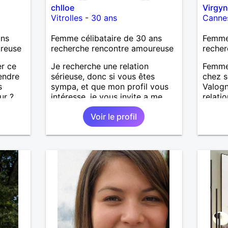
chlloe
Virgyn
Vitrolles
-
30 ans
Canne
ans
Femme célibataire de 30 ans
Femme
ureuse
recherche rencontre amoureuse
recher
er ce
Je recherche une relation
Femme 
endre
sérieuse, donc si vous êtes
chez s
s
sympa, et que mon profil vous
Valogn
ur ?
intéresse, je vous invite a me
relati
'y
découvrir.
histoi
Voir le profil
nous