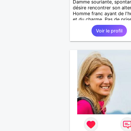
Damme souriante, sponta
désire rencontrer son alte
Homme franc ayant de l'
et du charme. Pas de pris
tête, que du bonheur. Si v
Voir le profil
vous reconnaissez, faites
un petit signe.