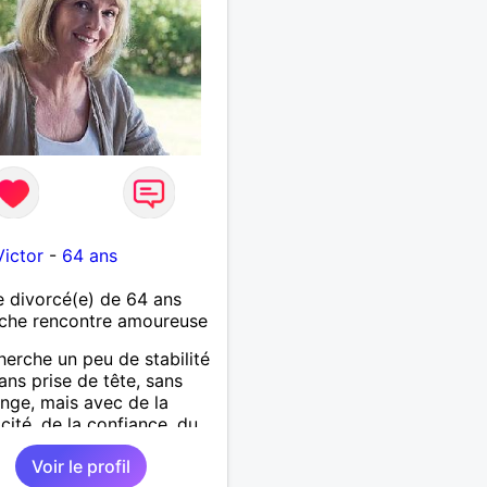
Victor
-
64 ans
 divorcé(e) de 64 ans
che rencontre amoureuse
herche un peu de stabilité
ans prise de tête, sans
ge, mais avec de la
cité, de la confiance, du
l et beaucoup d'amour.
Voir le profil