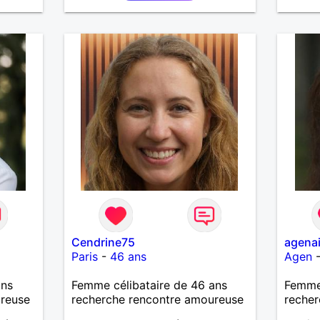
j'entreprends.
Cendrine75
agena
Paris
-
46 ans
Agen
ans
Femme célibataire de 46 ans
Femme 
ureuse
recherche rencontre amoureuse
recher