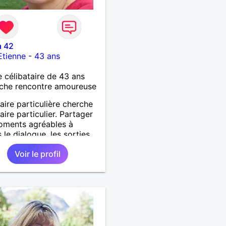
a 42
Etienne
-
43 ans
célibataire de 43 ans
che rencontre amoureuse
aire particulière cherche
aire particulier. Partager
oments agréables à
 le dialogue, les sorties,
lades etc. Une amitié dans
Voir le profil
mier temps. Je cherche
un homme simple, sincère,
ce.