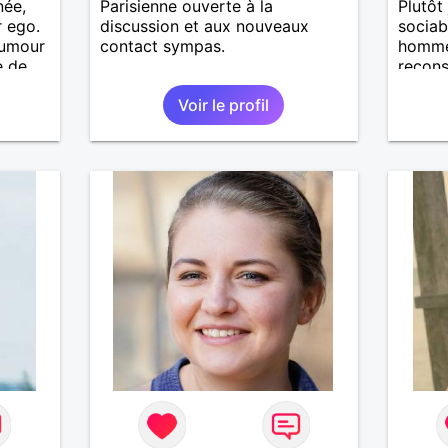
née,
Parisienne ouverte à la
Plutôt
r ego.
discussion et aux nouveaux
sociab
humour
contact sympas.
homme 
e de
recons
ous
solide 
Voir le profil
-moi