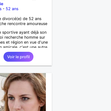
ie
s
-
52 ans
 divorcé(e) de 52 ans
che rencontre amoureuse
sportive ayant déjà son
oi recherche homme sur
es et région en vue d'une
on amicale, c'est une autre
re mais why not !
Voir le profil