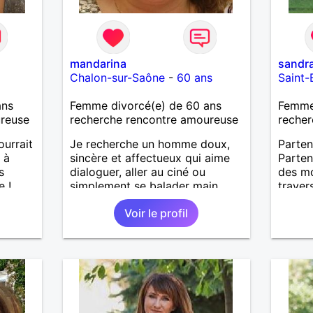
mandarina
sandr
Chalon-sur-Saône
-
60 ans
Saint-
ans
Femme divorcé(e) de 60 ans
Femme 
ureuse
recherche rencontre amoureuse
recher
ourrait
Je recherche un homme doux,
Parten
 à
sincère et affectueux qui aime
Parten
s
dialoguer, aller au ciné ou
des m
e !
simplement se balader main
travers
dans la main, la vie est courte
les ba
Voir le profil
profitons-en.
un pre
juste 
compli