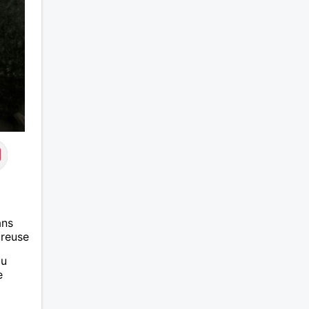
ans
ureuse
au
e