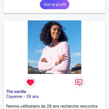
Voir le profil
The vanille
Cayenne
-
28 ans
Femme célibataire de 28 ans recherche rencontre