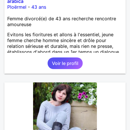
arabica
Ploërmel
-
43 ans
Femme divorcé(e) de 43 ans recherche rencontre
amoureuse
Evitons les fioritures et allons à l'essentiel, jeune
femme cherche homme sincère et drôle pour
relation sérieuse et durable, mais rien ne presse,
établissons d'abord dans un 1er temps un dialogue
qui nous rejoigne et le reste suivra peut être !!
Voir le profil