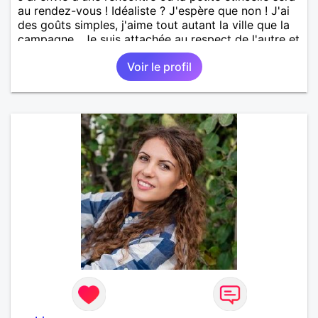
au rendez-vous ! Idéaliste ? J'espère que non ! J'ai
des goûts simples, j'aime tout autant la ville que la
campagne . Je suis attachée au respect de l'autre et
à la fidélité.
Voir le profil