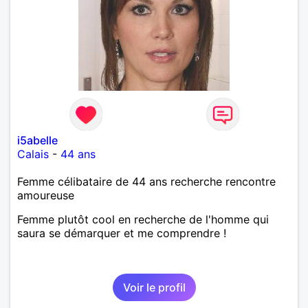
i5abelle
Calais
-
44 ans
Femme célibataire de 44 ans recherche rencontre
amoureuse
Femme plutôt cool en recherche de l'homme qui
saura se démarquer et me comprendre !
Voir le profil