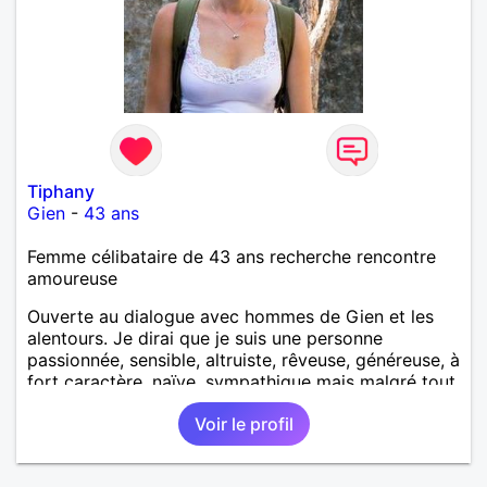
Tiphany
Gien
-
43 ans
Femme célibataire de 43 ans recherche rencontre
amoureuse
Ouverte au dialogue avec hommes de Gien et les
alentours. Je dirai que je suis une personne
passionnée, sensible, altruiste, rêveuse, généreuse, à
fort caractère, naïve, sympathique mais malgré tout
avec la tête sur les épaules. On dis de moi que je
Voir le profil
suis drôle, loyale, très gentille, franche (un peu trop
parfois), adorable, tendre et intelligente.