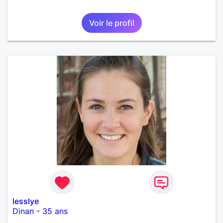
Voir le profil
lesslye
Dinan
-
35 ans