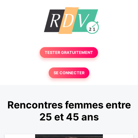
TESTER GRATUITEMENT
SE CONNECTER
Rencontres femmes entre
25 et 45 ans