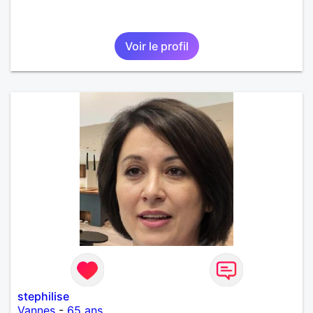
Voir le profil
stephilise
Vannes
-
65 ans