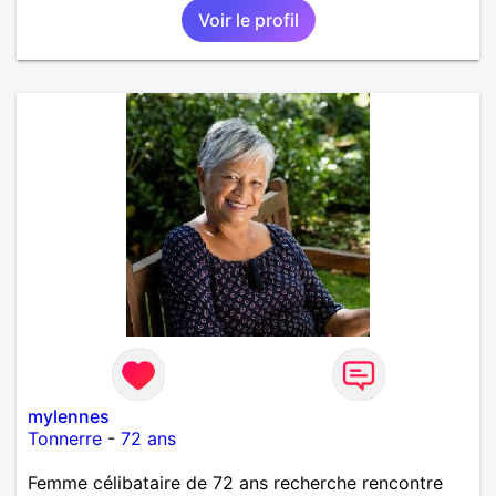
Voir le profil
mylennes
Tonnerre
-
72 ans
Femme célibataire de 72 ans recherche rencontre