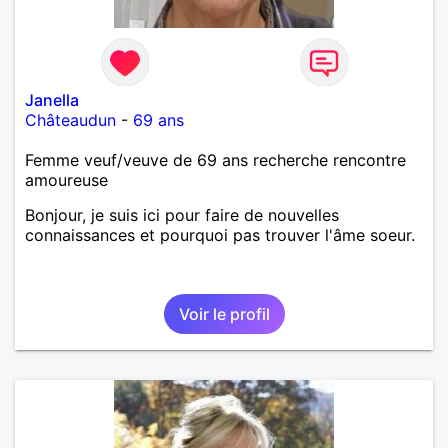
Janella
Châteaudun
-
69 ans
Femme veuf/veuve de 69 ans recherche rencontre
amoureuse
Bonjour, je suis ici pour faire de nouvelles
connaissances et pourquoi pas trouver l'âme soeur.
Voir le profil