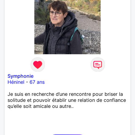
Symphonie
Héninel
-
67 ans
Je suis en recherche d’une rencontre pour briser la
solitude et pouvoir établir une relation de confiance
qu’elle soit amicale ou autre..