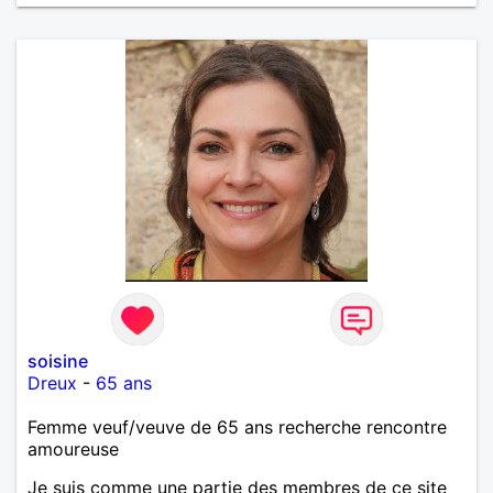
soisine
Dreux
-
65 ans
Femme veuf/veuve de 65 ans recherche rencontre
amoureuse
Je suis comme une partie des membres de ce site