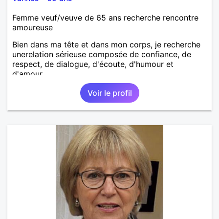
Femme veuf/veuve de 65 ans recherche rencontre
amoureuse
Bien dans ma tête et dans mon corps, je recherche
unerelation sérieuse composée de confiance, de
respect, de dialogue, d'écoute, d'humour et
d'amour.
Voir le profil