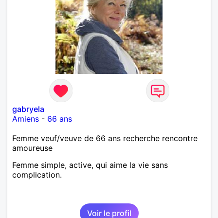
gabryela
Amiens
-
66 ans
Femme veuf/veuve de 66 ans recherche rencontre
amoureuse
Femme simple, active, qui aime la vie sans
complication.
Voir le profil