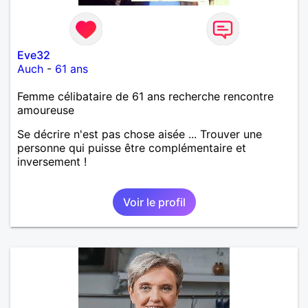
Eve32
Auch
-
61 ans
Femme célibataire de 61 ans recherche rencontre
amoureuse
Se décrire n'est pas chose aisée ... Trouver une
personne qui puisse être complémentaire et
inversement !
Voir le profil