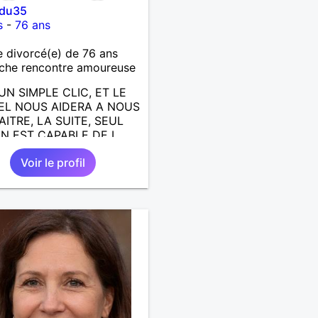
edu35
s
-
76 ans
divorcé(e) de 76 ans
che rencontre amoureuse
UN SIMPLE CLIC, ET LE
EL NOUS AIDERA A NOUS
ITRE, LA SUITE, SEUL
N EST CAPABLE DE L
E; J AIMERAIS
Voir le profil
NTRER, LA COMPLICITE,
RTAGE DES BELLES
S DE LA VIE : BALADES,
ES EN FRANCE OU
URS. ETRE A L ECOUTE
AUTRE, ET LA VIE SERA
BELLE
...................