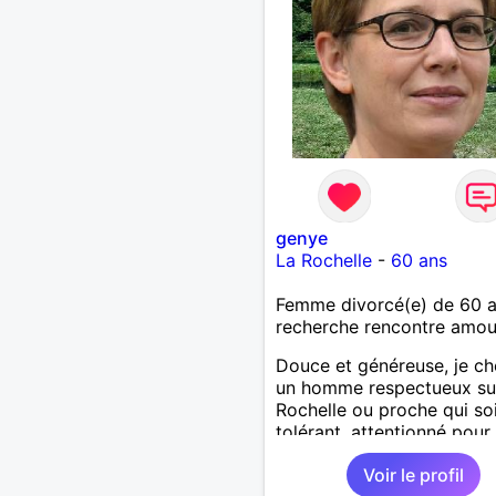
genye
La Rochelle
-
60 ans
Femme divorcé(e) de 60 
recherche rencontre amo
Douce et généreuse, je c
un homme respectueux su
Rochelle ou proche qui so
tolérant, attentionné pour
profiter de la vie à deux.
Voir le profil