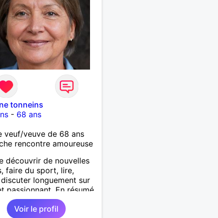
ine tonneins
ins
-
68 ans
 veuf/veuve de 68 ans
che rencontre amoureuse
e découvrir de nouvelles
 faire du sport, lire,
, discuter longuement sur
et passionnant. En résumé,
r de la vie, tout
Voir le profil
ment!