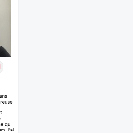
recherche ecrivez moi je vous
répondrai...
ans
ureuse
t
e
e qui
. j'ai