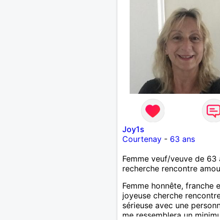
Joy1s
Courtenay
-
63 ans
Femme veuf/veuve de 63 
recherche rencontre amo
Femme honnête, franche e
joyeuse cherche rencontr
sérieuse avec une personn
me ressemblera un minimum