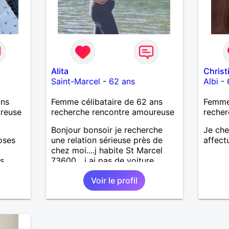
Alita
Christ
Saint-Marcel
-
62 ans
Albi
-
ans
Femme célibataire de 62 ans
Femme
ureuse
recherche rencontre amoureuse
recher
Bonjour bonsoir je recherche
Je che
oses
une relation sérieuse près de
affect
chez moi....j habite St Marcel
....
73600....j ai pas de voiture
50km ... quelqu'un qui aurait
Voir le profil
entre 55 et 64 ans...sans enfants
de préférence même adultes et
qui n aurait garder aucun
contact avec une où plusieurs
ex...si vous correspondez à ma