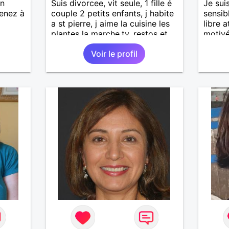
en
Suis divorcee, vit seule, 1 fille é
Je sui
renez à
couple 2 petits enfants, j habite
sensib
a st pierre, j aime la cuisine les
libre 
plantes la marche,tv, restos et
motivé
voyages 1m65 68 kgse
longue
Voir le profil
sincèr