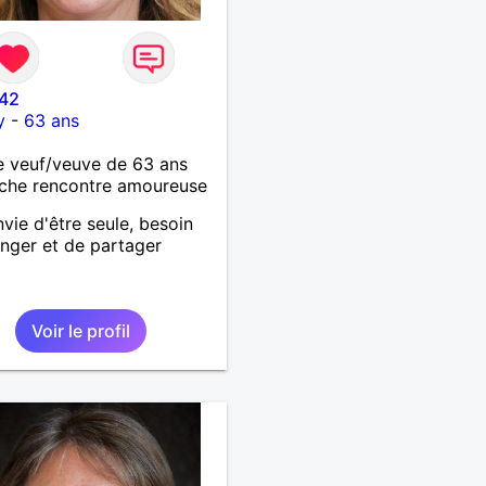
 42
y
-
63 ans
 veuf/veuve de 63 ans
che rencontre amoureuse
nvie d'être seule, besoin
nger et de partager
Voir le profil