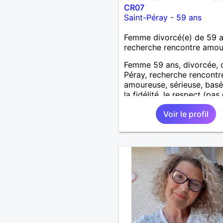
CR07
Saint-Péray
-
59 ans
Femme divorcé(e) de 59 
recherche rencontre amo
Femme 59 ans, divorcée, 
Péray, recherche rencontre
amoureuse, sérieuse, basé
la fidélité, le respect (pas 
aventure d'un soir). Rien 
Voir le profil
une rencontre après quel
échanges par messages p
savoir si il y a un feeling 
les deux et le désir de se r
Au plaisir de se découvrir..