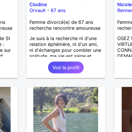
Clodine
Nicol
Orvault
-
67 ans
Renne
ans
Femme divorcé(e) de 67 ans
Femme 
ureuse
recherche rencontre amoureuse
recher
de St
Je suis à la recherche ni d'une
OSEZ 
 :
relation éphémère, ni d'un ami,
VIRTU
e sur
ni d'échanges pour combler une
CONNA
d'
solitude, ma vie est saine et
DEMAI
ne vaut
équilibrée avec un travail, des
ECRIR
Voir le profil
ques
amis, et des loisirs. Je souhaite
RENCO
our
simplement rencontrer un
LE PA
entre
homme de la région de Orvault
CHOSE
evoir.
qui recherche une relation
VOYAG
.
sérieuse !
AILLE
DE L 
PLUS 
ENCORE..