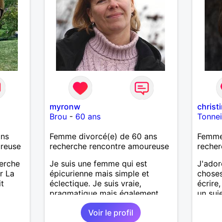
myronw
christ
Brou
-
60 ans
Tonne
ans
Femme divorcé(e) de 60 ans
Femme
ureuse
recherche rencontre amoureuse
recher
herche
Je suis une femme qui est
J'ador
r La
épicurienne mais simple et
choses,
it
éclectique. Je suis vraie,
écrire
pragmatique mais également
un suj
passionnée, j'ai envie de vivre
profite
Voir le profil
des moments à deux.
simple