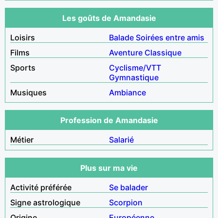
Les goûts de Amandasie
Loisirs
Balade
Soirées entre amis
Films
Aventure
Classique
Sports
Cyclisme/VTT
Gymnastique
Musiques
Ambiance
Profession de Amandasie
Métier
Salarié
Plus sur ma vie
Activité préférée
Se balader
Signe astrologique
Scorpion
Origine
Européenne