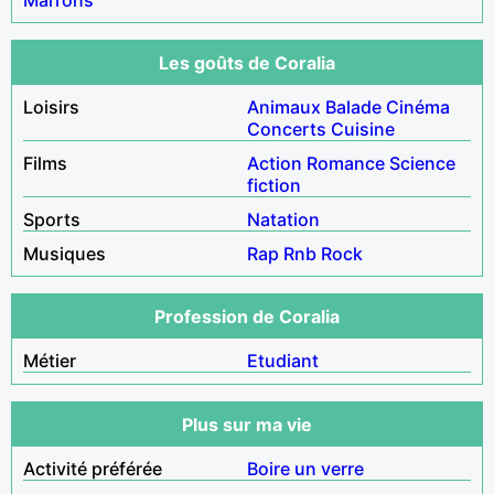
Les goûts de Coralia
Loisirs
Animaux
Balade
Cinéma
Concerts
Cuisine
Films
Action
Romance
Science
fiction
Sports
Natation
Musiques
Rap
Rnb
Rock
Profession de Coralia
Métier
Etudiant
Plus sur ma vie
Activité préférée
Boire un verre