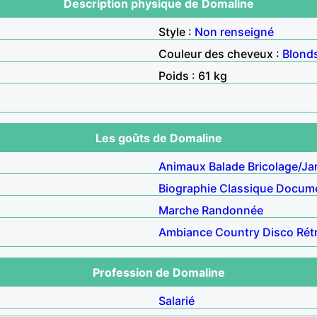
Description physique de Domaline
Style :
Non renseigné
Couleur des cheveux :
Blond
Poids : 61 kg
Les goûts de Domaline
Animaux
Balade
Bricolage/Ja
Biographie
Classique
Docume
Marche
Randonnée
Ambiance
Country
Disco
Rét
Profession de Domaline
Salarié