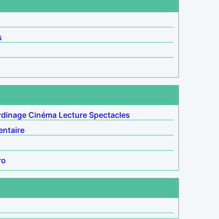
s
rdinage
Cinéma
Lecture
Spectacles
ntaire
ro