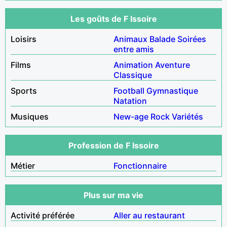
Les goûts de F Issoire
Loisirs
Animaux
Balade
Soirées
entre amis
Films
Animation
Aventure
Classique
Sports
Football
Gymnastique
Natation
Musiques
New-age
Rock
Variétés
Profession de F Issoire
Métier
Fonctionnaire
Plus sur ma vie
Activité préférée
Aller au restaurant