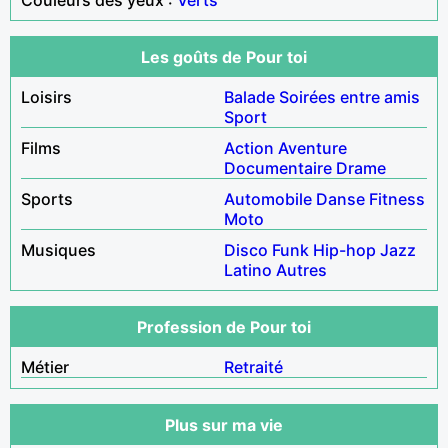
Les goûts de Pour toi
Loisirs
Balade
Soirées entre amis
Sport
Films
Action
Aventure
Documentaire
Drame
Sports
Automobile
Danse
Fitness
Moto
Musiques
Disco
Funk
Hip-hop
Jazz
Latino
Autres
Profession de Pour toi
Métier
Retraité
Plus sur ma vie