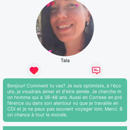
Tala
Bonjour! Comment tu vas? Je suis optimiste, à l'éco
ute, je voudrais aimer et d'etre aimée. Je cherche m
on homme qui a 38-48 ans. Aussi en Correse en pré
férence ou dans son alentour vu que je travaille en
CDI et je ne peux pas souvent voyager loin. Merci. B
on chance à tout le monde.