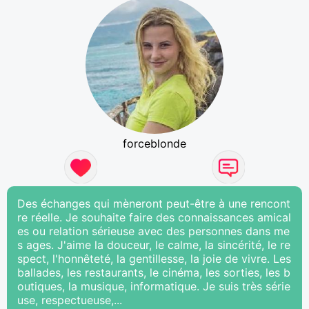
forceblonde
Des échanges qui mèneront peut-être à une rencont
re réelle. Je souhaite faire des connaissances amical
es ou relation sérieuse avec des personnes dans me
s ages. J'aime la douceur, le calme, la sincérité, le re
spect, l'honnêteté, la gentillesse, la joie de vivre. Les
ballades, les restaurants, le cinéma, les sorties, les b
outiques, la musique, informatique. Je suis très série
use, respectueuse,...