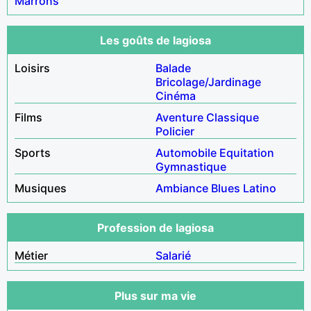
Marrons
Les goûts de lagiosa
Loisirs
Balade
Bricolage/Jardinage
Cinéma
Films
Aventure
Classique
Policier
Sports
Automobile
Equitation
Gymnastique
Musiques
Ambiance
Blues
Latino
Profession de lagiosa
Métier
Salarié
Plus sur ma vie