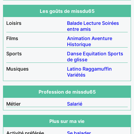
Les goûts de missdu65
Loisirs
Balade
Lecture
Soirées
entre amis
Films
Animation
Aventure
Historique
Sports
Danse
Equitation
Sports
de glisse
Musiques
Latino
Raggamuffin
Variétés
Profession de missdu65
Métier
Salarié
Plus sur ma vie
Activité préférée
Se balader