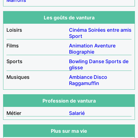
Les goûts de vantura
Loisirs
Cinéma
Soirées entre amis
Sport
Films
Animation
Aventure
Biographie
Sports
Bowling
Danse
Sports de
glisse
Musiques
Ambiance
Disco
Raggamuffin
Profession de vantura
Métier
Salarié
Plus sur ma vie