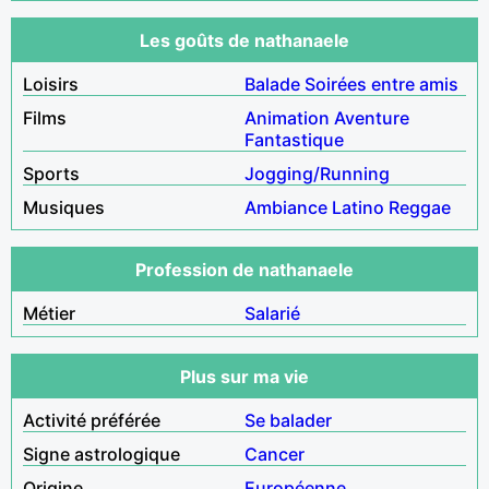
Les goûts de nathanaele
Loisirs
Balade
Soirées entre amis
Films
Animation
Aventure
Fantastique
Sports
Jogging/Running
Musiques
Ambiance
Latino
Reggae
Profession de nathanaele
Métier
Salarié
Plus sur ma vie
Activité préférée
Se balader
Signe astrologique
Cancer
Origine
Européenne